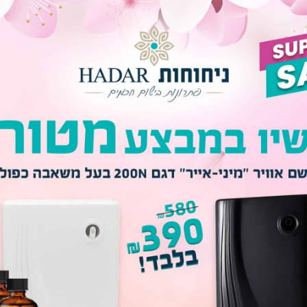
₪
359
–
₪
99
₪
305
–
₪
84
כמות
הוספה לסל
קניה חכמה​
באישור ארגון הניחוחות