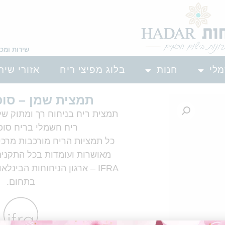
שירות ומכירה: 04-8385572 ,
מלי
חנות
בלוג מפיצי ריח
אזורי שיר
תמצית שמן – סופטי y
תמצית ריח בניחוח רך ומתוק של
ריח חשמלי בריח סופטי ty
כל תמציות הריח מורכבות מרכיב
מאושרות ועומדות בכל התקני
IFRA – ארגון הניחוחות הבינל
בתחום.