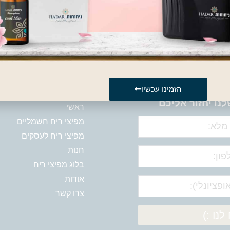
הבינלאומי IFRA
אה תאהבו גם מוצרים אלה
הזמינו עכשיו
 פרטים
מפת אתר
לנו יחזור אליכם
ראשי
מפיצי ריח חשמליים
מפיצי ריח לעסקים
חנות
בלוג מפיצי ריח
אודות
צרו קשר
לנו :)