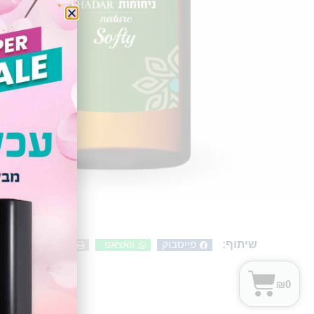
שיתוף:
פייסבוק
וואצאפ
הדפסה
₪
0