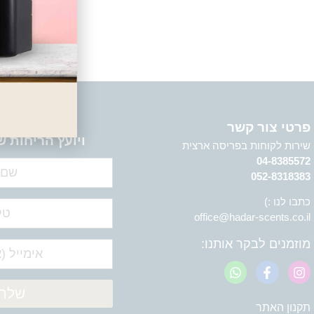
כנר
השאירו
פרטי צור קשר
ויועץ הריחות ש
שירות לקוחות בפריסה ארצית
04-8385572
052-8318383
כתבו לנו :)
office@hadar-scents.co.il
מוזמנים לבקר אותנו:
שלח 
תקנון האתר