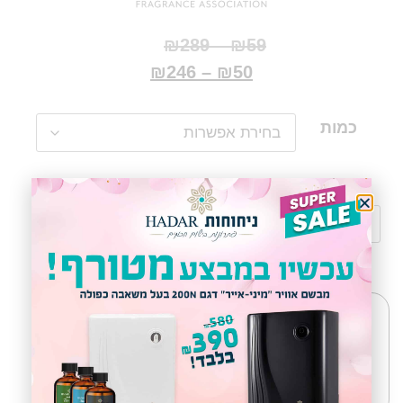
₪
289
–
₪
59
₪
246
–
₪
50
כמות
הוספה לסל
קניה חכמה​
באישור ארגון הניחוחות
הבינלאומי IFRA