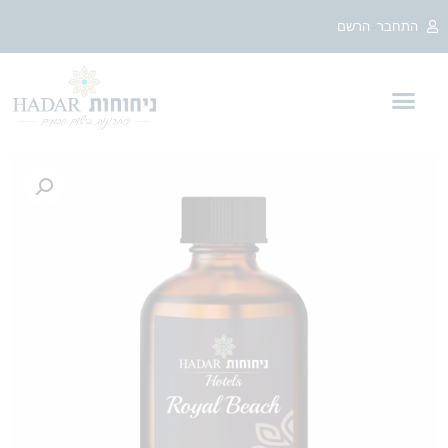
-
התחבר
הרשם