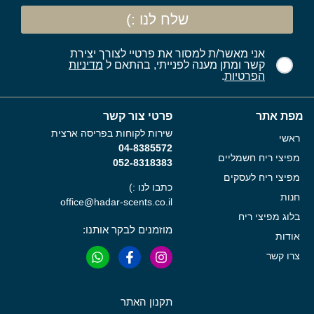
שלח לנו :)
אני מאשר/ת למסור את פרטיי לצורך יצירת
קשר ומתן מענה לפנייתי, בהתאם ל
מדיניות
הפרטיות
.
מפת אתר
פרטי צור קשר
שירות לקוחות בפריסה ארצית
ראשי
04-8385572
מפיצי ריח חשמליים
052-8318383
מפיצי ריח לעסקים
כתבו לנו :)
חנות
office@hadar-scents.co.il
בלוג מפיצי ריח
מוזמנים לבקר אותנו:
אודות
צרו קשר
תקנון האתר