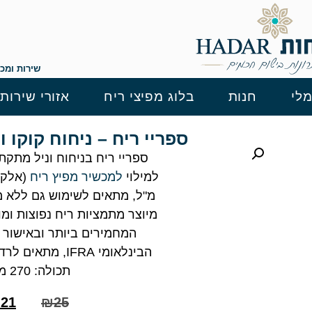
שירות ומכירה: 04-8385572 ,
לי
חנות
בלוג מפיצי ריח
אזורי שירות
ספריי ריח – ניחוח קוקו וניל Vanilla
ספריי ריח בניחוח וניל מתקת
למילוי
למכשיר מפיץ ריח
מ"ל, מתאים לשימוש גם ללא מ
מיוצר מתמציות ריח נפוצות ומ
המחמירים ביותר ובאישור א
תכולה: 270 מ"ל
₪
21
₪
25