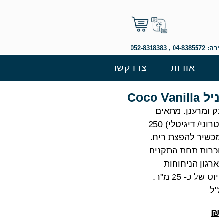
 052-8318383
אודות
צרו קשר
Coco 
ק ומרענן. מתאים
(אלקטרוני/ דיגיטלי) 250
כשיר להפצת ריח.
וכרות תחת התקנים
רגון הניחוחות
הבינלאומי IFRA, מתאים לרדיוס של כ- 25 מ"ר.