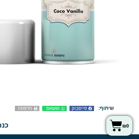
שיתוף:
פייסבוק
וואצאפ
הדפסה
כנר
₪
0