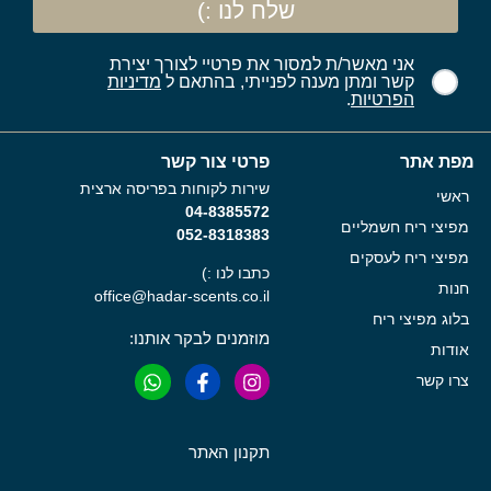
שלח לנו :)
אני מאשר/ת למסור את פרטיי לצורך יצירת
קשר ומתן מענה לפנייתי, בהתאם ל
מדיניות
הפרטיות
.
מפת אתר
פרטי צור קשר
שירות לקוחות בפריסה ארצית
ראשי
04-8385572
מפיצי ריח חשמליים
052-8318383
מפיצי ריח לעסקים
כתבו לנו :)
חנות
office@hadar-scents.co.il
בלוג מפיצי ריח
מוזמנים לבקר אותנו:
אודות
צרו קשר
תקנון האתר