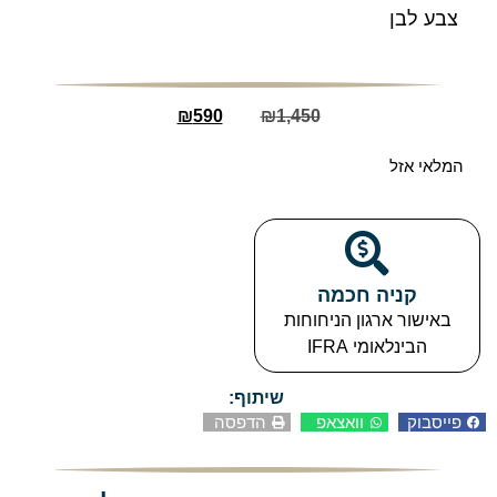
צבע לבן
₪
590
₪
1,450
המלאי אזל
קניה חכמה​
באישור ארגון הניחוחות
הבינלאומי IFRA
שיתוף:
פייסבוק
וואצאפ
הדפסה