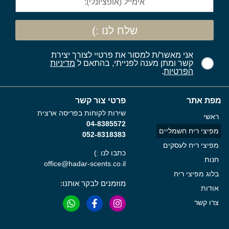
שלח לנו :)
אני מאשר/ת למסור את פרטיי לצורך יצירת
קשר ומתן מענה לפנייתי, בהתאם ל
מדיניות
הפרטיות
.
מפת אתר
פרטי צור קשר
שירות לקוחות בפריסה ארצית
ראשי
04-8385572
מפיצי ריח חשמליים
052-8318383
מפיצי ריח לעסקים
כתבו לנו :)
חנות
office@hadar-scents.co.il
בלוג מפיצי ריח
מוזמנים לבקר אותנו:
אודות
צרו קשר