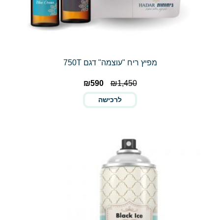
מפיץ ריח "עוצמה" דגם 750T
₪
590
₪
1,450
לרכישה