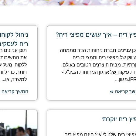
ץ ריח – איך עושים מפיצי ריח?
ניהול לקוח
ריח לעסקים
כן עניינים חברת ניחוחות הדר מתמחה
תוכן עניינים 
יווק של מפיצי ריח ותמציות ריח
את החשיבות ש
קרתיות, מבית היצרנים הטובים בעולם,
ללקוח. משקיע
ת פיקוח של ארגון הניחוחות הבינ"ל -
ויותר, כדי לו
מגוון...
למשרד, או...
ך קריאה
המשך קריאה
ץ ריח יוקרתי
פיצי ריח שלנו לייעוץ חינם מפיץ ריח