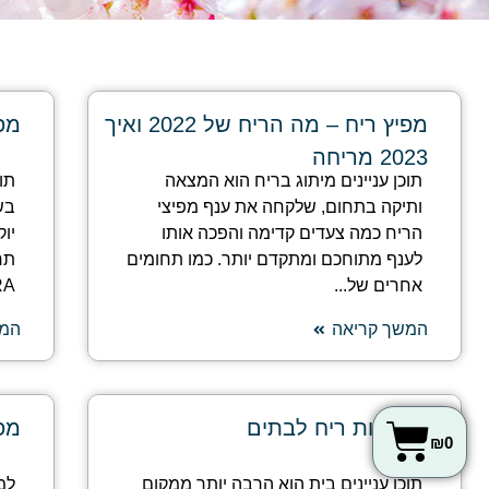
מפיץ ריח – מה הריח של 2022 ואיך
מפי
2023 מריחה
תוכן עניינים מיתוג בריח הוא המצאה
תו
ותיקה בתחום, שלקחה את ענף מפיצי
בש
הריח כמה צעדים קדימה והפכה אותו
יו
לענף מתוחכם ומתקדם יותר. כמו תחומים
תח
אחרים של...
IFRA.
המשך קריאה
המש
פתרונות ריח לבתים
מפי
₪
0
תוכן עניינים בית הוא הרבה יותר ממקום
למ