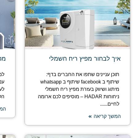
איך לבחור מפיץ ריח חשמלי
מפ
תוכן עניינים שתפו את החברים בדף:
למ
שיתוף ב facebook שיתוף ב whatsapp
ענ
מיתוג ושיווק בעזרת מפיץ ריח חשמלי
לע
ניחוחות HADAR – מוסיפים לכם ארומה
הל
לחיים......
המש
המשך קריאה